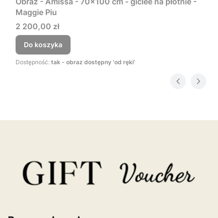
Obraz - Amissa - 70x100 cm - giclee na płótnie -
Maggie Piu
Cena
2 200,00 zł
Do koszyka
Dostępność:
tak - obraz dostępny 'od ręki'