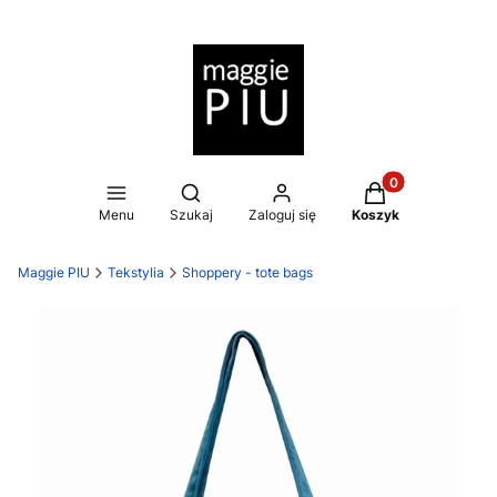
Produkty w koszy
Otwórz wyszukiwarkę
Menu
Szukaj
Zaloguj się
Koszyk
Maggie PIU
Tekstylia
Shoppery - tote bags