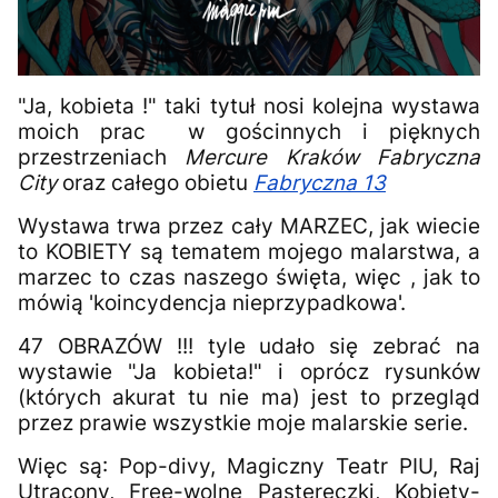
"Ja, kobieta !" taki tytuł nosi kolejna wystawa
moich prac w gościnnych i pięknych
przestrzeniach
Mercure Kraków Fabryczna
City
oraz całego obietu
Fabryczna 13
Wystawa trwa przez cały MARZEC, jak wiecie
to KOBIETY są tematem mojego malarstwa, a
marzec to czas naszego święta, więc , jak to
mówią 'koincydencja nieprzypadkowa'.
47 OBRAZÓW !!! tyle udało się zebrać na
wystawie "Ja kobieta!" i oprócz rysunków
(których akurat tu nie ma) jest to przegląd
przez prawie wszystkie moje malarskie serie.
Więc są: Pop-divy, Magiczny Teatr PIU, Raj
Utracony, Free-wolne Pastereczki, Kobiety-