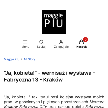
Produkty w koszy
Otwórz wyszukiwarkę
Menu
Szukaj
Zaloguj się
Koszyk
Maggie PIU
Art Story
"Ja, kobieta!" - wernisaż i wystawa -
Fabryczna 13 - Kraków
"Ja, kobieta !" taki tytuł nosi kolejna wystawa moich
prac w gościnnych i pięknych przestrzeniach
Mercure
Kraków Fabryczna City
oraz całego obietu
Fabryczna