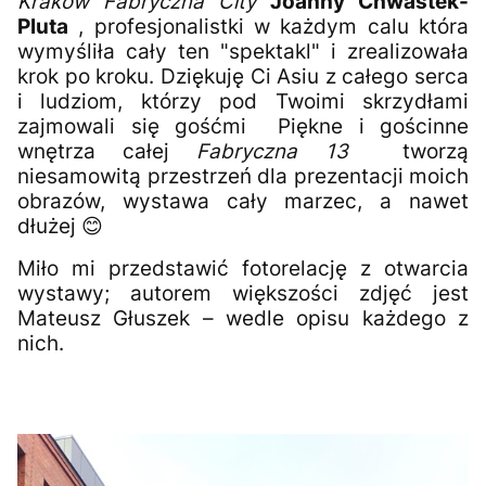
Kraków Fabryczna City
Joanny Chwastek-
Pluta
, profesjonalistki w każdym calu która
wymyśliła cały ten "spektakl" i zrealizowała
krok po kroku. Dziękuję Ci Asiu z całego serca
i ludziom, którzy pod Twoimi skrzydłami
zajmowali się gośćmi Piękne i gościnne
wnętrza całej
Fabryczna 13
tworzą
niesamowitą przestrzeń dla prezentacji moich
obrazów, wystawa cały marzec, a nawet
dłużej 😊
Miło mi przedstawić fotorelację z otwarcia
wystawy; autorem większości zdjęć jest
Mateusz Głuszek – wedle opisu każdego z
nich.