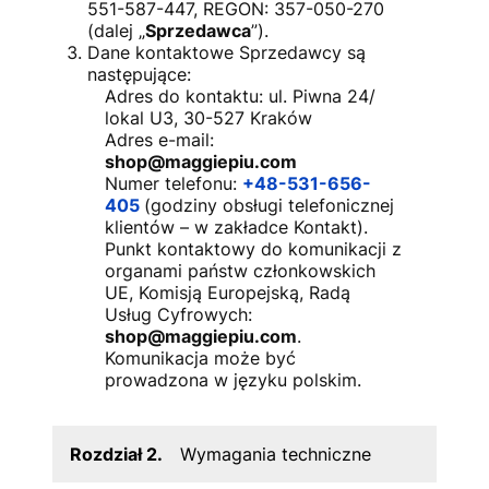
551-587-447
, REGON:
357-050-270
(dalej „
Sprzedawca
”).
Dane kontaktowe Sprzedawcy są
następujące:
Adres do kontaktu: ul. Piwna 24/
lokal U3, 30-527 Kraków
Adres e-mail:
shop@maggiepiu.com
Numer telefonu:
+48-531-656-
405
(godziny obsługi telefonicznej
klientów – w zakładce Kontakt).
Punkt kontaktowy do komunikacji z
organami państw członkowskich
UE, Komisją Europejską, Radą
Usług Cyfrowych:
shop@maggiepiu.com
.
Komunikacja może być
prowadzona w języku polskim.
Rozdział 2.
Wymagania techniczne