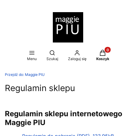
Produkty w koszy
Otwórz wyszukiwarkę
Menu
Szukaj
Zaloguj się
Koszyk
Przejdź do:
Maggie PIU
Regulamin sklepu
Regulamin sklepu internetowego
Maggie PIU
Regulamin do pobrania (PDF), 133.95kB