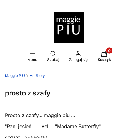
Produkty w koszy
Otwórz wyszukiwarkę
Menu
Szukaj
Zaloguj się
Koszyk
Maggie PIU
Art Story
prosto z szafy...
Prosto z szafy... maggie piu ...
"Pani jesień" ... vel ... "Madame Butterfly"
dodano: 13-06-2010