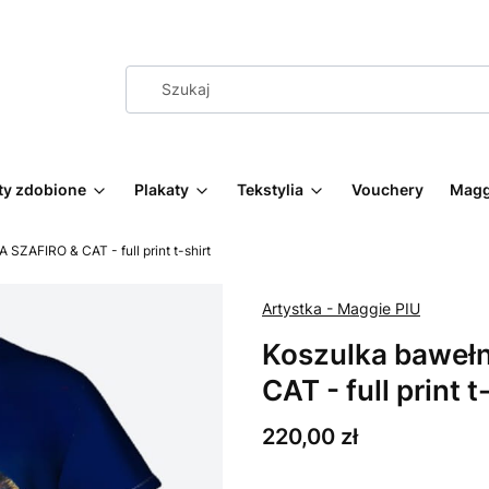
ty zdobione
Plakaty
Tekstylia
Vouchery
Magg
SZAFIRO & CAT - full print t-shirt
Artystka - Maggie PIU
Koszulka baweł
CAT - full print t
Cena
220,00 zł
Wybierz wariant produktu: