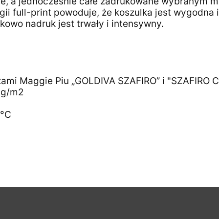
ne, a jednocześnie całe zadrukowane wybranym 
gii full-print powoduje, że koszulka jest wygodna
kowo nadruk jest trwały i intensywny.
azami Maggie Piu „GOLDIVA SZAFIRO” i "SZAFIRO 
0 g/m2
0°C