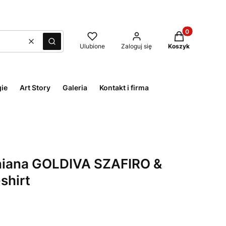
Produkty w kos
Wyczyść
Szukaj
Ulubione
Zaloguj się
Koszyk
ie
Art Story
Galeria
Kontakt i firma
niana GOLDIVA SZAFIRO &
-shirt