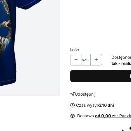
Poszczególne warianty mogą ró
*
Rozmiar / Size
Wybierz
Ilość
Dostępno
szt.
tak - rea
Udostępnij
Czas wysyłki:
10 dni
Dostawa
od 0,00 zł
- Paczk