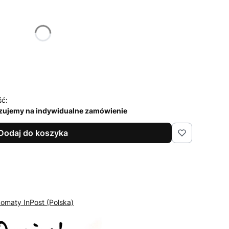
żnić się ceną
ść:
lizujemy na indywidualne zamówienie
Dodaj do koszyka
omaty InPost (Polska)