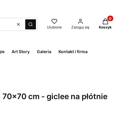
Produkty w kos
Wyczyść
Szukaj
Ulubione
Zaloguj się
Koszyk
ie
Art Story
Galeria
Kontakt i firma
 70x70 cm - giclee na płótnie