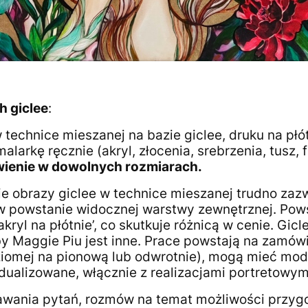
h giclee
:
echnice mieszanej na bazie giclee, druku na płót
arkę ręcznie (akryl, złocenia, srebrzenia, tusz, f
ienie w dowolnych rozmiarach.
 obrazy giclee w technice mieszanej trudno zazw
 w powstanie widocznej warstwy zewnętrznej. Pows
kryl na płótnie’, co skutkuje różnicą w cenie. Gic
by Maggie Piu jest inne. Prace powstają na zamów
iomej na pionową lub odwrotnie), mogą mieć mod
ualizowane, włącznie z realizacjami portretowy
awania pytań, rozmów na temat możliwości przyg