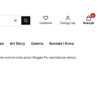
Produkty w kos
Wyczyść
Szukaj
Ulubione
Zaloguj się
Koszyk
ie
Art Story
Galeria
Kontakt i firma
cznie wykończona przez Maggie Piu reprodukcja obrazu