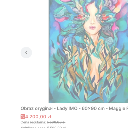
Obraz oryginał - Lady IMO - 60x90 cm - Maggie Pi
Cena promocyjna
4 200,00 zł
Cena regularna:
5 500,00 zł
Najniższa cena:
5 500,00 zł