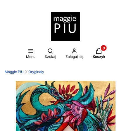
Produkty w koszy
Otwórz wyszukiwarkę
Menu
Szukaj
Zaloguj się
Koszyk
Maggie PIU
Oryginały