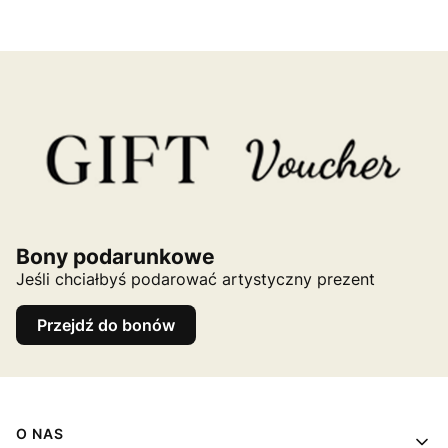
Bony podarunkowe
Jeśli chciałbyś podarować artystyczny prezent
Przejdź do bonów
Linki w stopce
O NAS