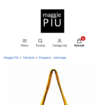
Produkty w koszy
Otwórz wyszukiwarkę
Menu
Szukaj
Zaloguj się
Koszyk
Maggie PIU
Tekstylia
Shoppery - tote bags