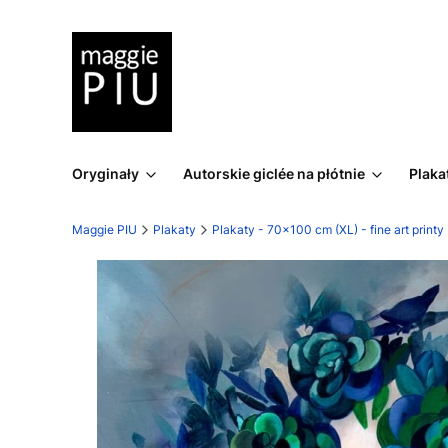
Oryginały
Autorskie giclée na płótnie
Plaka
Maggie PIU
Plakaty
Plakaty - 70x100 cm (XL) - fine art printy