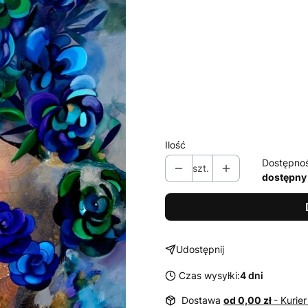
Poszczególne warianty mogą ró
*
Oprawy - możliwe warianty
Wybierz
* opcja 'antyrefleks' w rami
Ilość
Dostępno
szt.
dostępny
Udostępnij
Czas wysyłki:
4 dni
Dostawa
od 0,00 zł
- Kurier