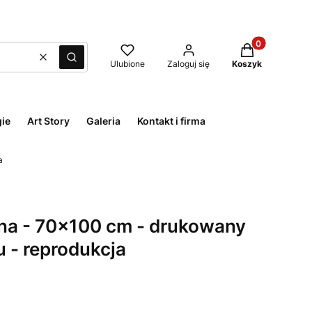
Produkty w kos
Wyczyść
Szukaj
Ulubione
Zaloguj się
Koszyk
ie
Art Story
Galeria
Kontakt i firma
a
ana - 70x100 cm - drukowany
 - reprodukcja