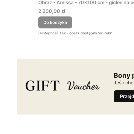
Obraz - Amissa - 70x100 cm - giclee na p
Cena
2 200,00 zł
Do koszyka
Dostępność:
tak - obraz dostępny 'od ręki'
Bony 
Jeśli ch
Przej