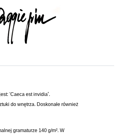
'
st: '
Caeca est invidia
.
ztuki do wnętrza. Doskonałe również
malnej gramaturze 140 g/m². W
.