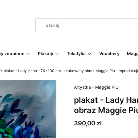
ty zdobione
Plakaty
Tekstylia
Vouchery
Magg
plakat - Lady Hana - 70x100 cm - drukowany obraz Maggie Piu - reprodukcj
Artystka - Maggie PIU
plakat - Lady H
obraz Maggie Piu
Cena
390,00 zł
Wybierz wariant produktu: