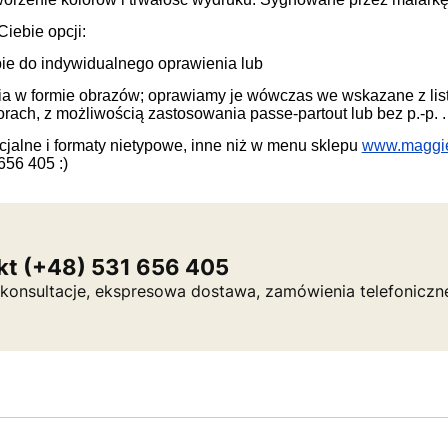
iebie opcji:
ie do indywidualnego oprawienia lub
nia w formie obrazów; oprawiamy je wówczas we wskazane z li
rach, z możliwością zastosowania passe-partout lub bez p.-p. .
alne i formaty nietypowe, inne niż w menu sklepu
www.maggi
656 405 :)
kt (+48) 531 656 405
a, konsultacje, ekspresowa dostawa, zamówienia telefoniczn