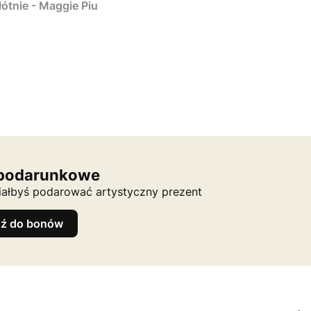
łótnie - Maggie Piu
podarunkowe
ciałbyś podarować artystyczny prezent
dź do bonów