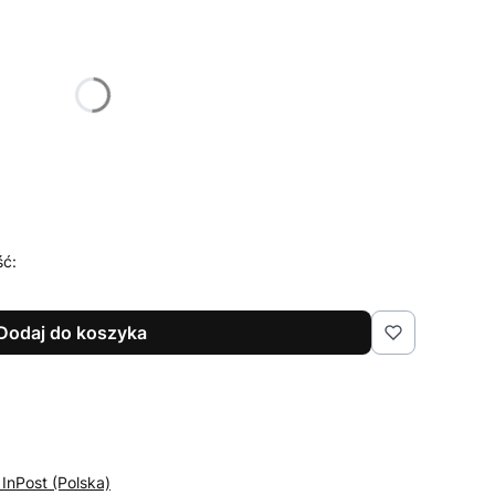
żnić się ceną
e
(+35,00 zł)
Opcjonalne
ść:
Dodaj do koszyka
 InPost (Polska)