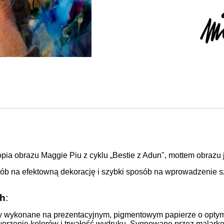
pia obrazu Maggie Piu z cyklu „Bestie z Adun", mottem obrazu je
sób na efektowną dekorację i szybki sposób na wprowadzenie s
ch
:
inty wykonane na prezentacyjnym, pigmentowym papierze o opty
tworzenie kolorów i trwałość wydruku. Sygnowane przez malarkę