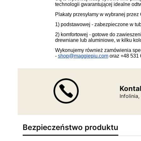
technologii gwarantującej idealne od
Plakaty przesyłamy w wybranej przez C
1) podstawowej - zabezpieczone w tub
2) komfortowej - gotowe do zawiesze
drewniane lub aluminiowe, w kilku kolo
Wykonujemy również zamówienia specj
-
shop@maggiepiu.com
oraz +48 531 
Konta
Infolini
Bezpieczeństwo produktu