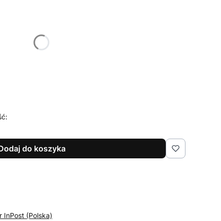
żnić się ceną
e
(+20,00 zł)
Opcjonalne
ść:
Dodaj do koszyka
r InPost (Polska)