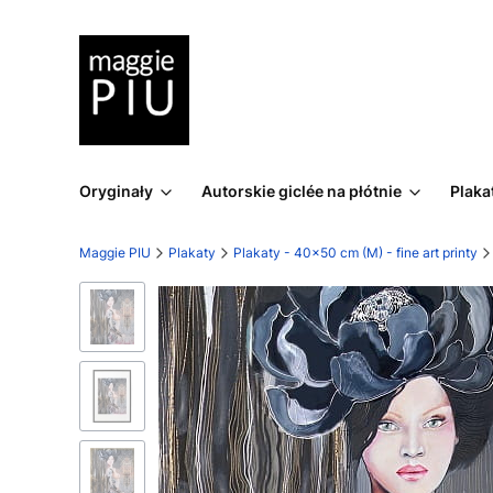
Oryginały
Autorskie giclée na płótnie
Plaka
Maggie PIU
Plakaty
Plakaty - 40x50 cm (M) - fine art printy