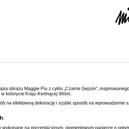
opia obrazu Maggie Piu z cyklu „Czarne Gejsze”, inspirowanego
w kolorycie Kraju Kwitnącej Wiśni.
sób na efektowną dekorację i szybki sposób na wprowadzenie s
ch
:
inty wykonane na prezentacyjnym, pigmentowym papierze o opty