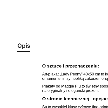
Opis
O sztuce i przeznaczeniu:
Art-plakat „Lady Peony” 40x50 cm to k
ornamentem i symboliką zakorzenioną 
Plakaty od Maggie Piu to świetny spo
na oryginalny i elegancki prezent.
O stronie technicznej i opcja
Są to wysokiej klasy cyfrowe fine-pr