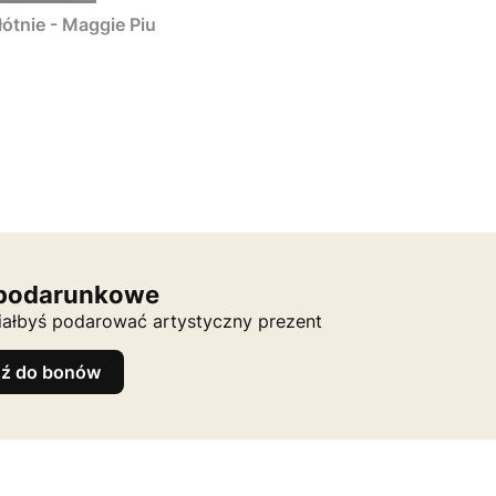
łótnie - Maggie Piu
podarunkowe
ciałbyś podarować artystyczny prezent
dź do bonów