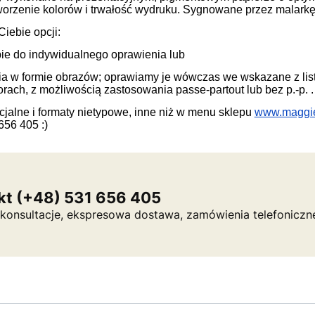
tworzenie kolorów i trwałość wydruku. Sygnowane przez malarkę
iebie opcji:
ie do indywidualnego oprawienia lub
nia w formie obrazów; oprawiamy je wówczas we wskazane z li
rach, z możliwością zastosowania passe-partout lub bez p.-p. .
alne i formaty nietypowe, inne niż w menu sklepu
www.maggi
656 405 :)
kt (+48) 531 656 405
a, konsultacje, ekspresowa dostawa, zamówienia telefoniczn