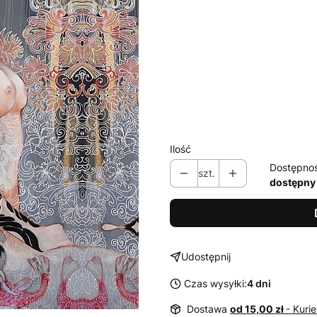
Poszczególne warianty mogą ró
*
Oprawy - możliwe warianty
Wybierz
* opcja 'antyrefleks' w rami
Ilość
Dostępno
szt.
dostępny
Udostępnij
Czas wysyłki:
4 dni
Dostawa
od 15,00 zł
- Kurie