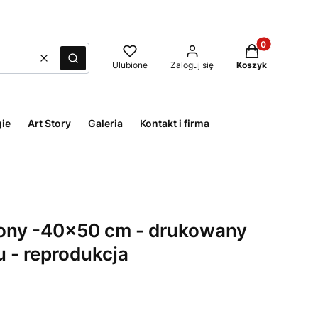
Produkty w kos
Wyczyść
Szukaj
Ulubione
Zaloguj się
Koszyk
ie
Art Story
Galeria
Kontakt i firma
eony -40x50 cm - drukowany
 - reprodukcja