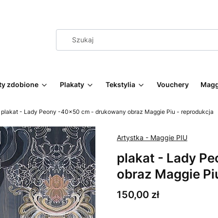
ty zdobione
Plakaty
Tekstylia
Vouchery
Magg
plakat - Lady Peony -40x50 cm - drukowany obraz Maggie Piu - reprodukcja
Artystka - Maggie PIU
plakat - Lady P
obraz Maggie Piu
Cena
150,00 zł
Wybierz wariant produktu: