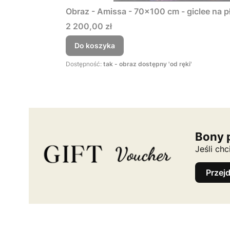
Obraz - Amissa - 70x100 cm - giclee na p
Cena
2 200,00 zł
Do koszyka
Dostępność:
tak - obraz dostępny 'od ręki'
Bony 
Jeśli ch
Przej