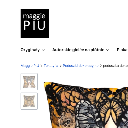
Oryginały
Autorskie giclée na płótnie
Plaka
Maggie PIU
Tekstylia
Poduszki dekoracyjne
poduszka deko