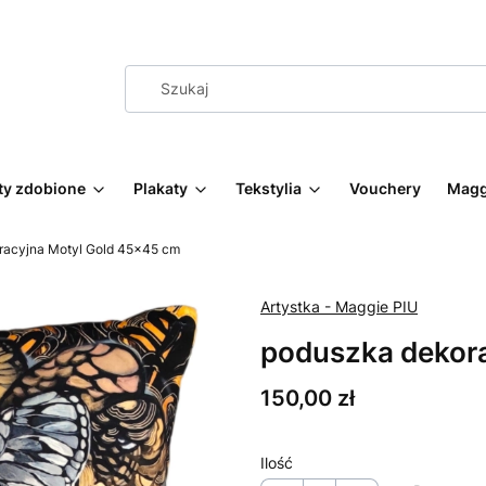
ty zdobione
Plakaty
Tekstylia
Vouchery
Magg
racyjna Motyl Gold 45x45 cm
Artystka - Maggie PIU
poduszka dekor
Cena
150,00 zł
Ilość