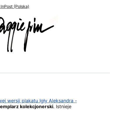
 InPost (Polska)
j wersji plakatu Igły Aleksandra -
emplarz kolekcjonerski
. Istnieje