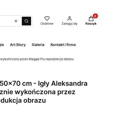
Produkty w kos
Wyczyść
Szukaj
Ulubione
Zaloguj się
Koszyk
ie
Art Story
Galeria
Kontakt i firma
ie wykończona przez Maggie Piu reprodukcja obrazu
 50x70 cm - Igły Aleksandra
ęcznie wykończona przez
odukcja obrazu