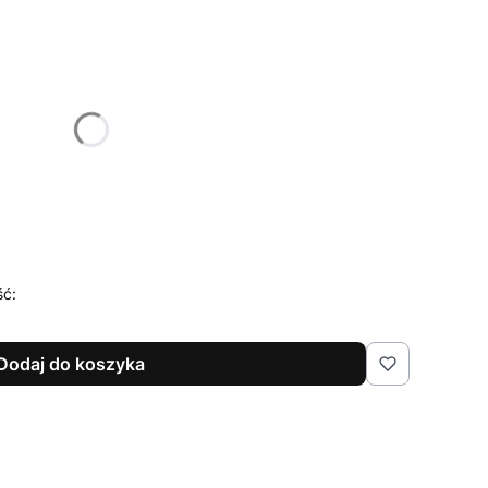
żnić się ceną
e
(+30,00 zł)
Opcjonalne
ść:
Dodaj do koszyka