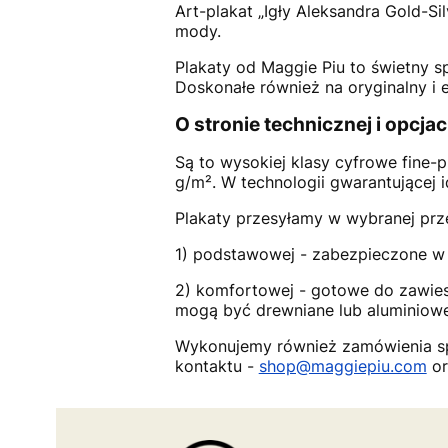
Art-plakat „Igły Aleksandra Gold-S
mody.
Plakaty od Maggie Piu to świetny 
Doskonałe również na oryginalny i e
O stronie technicznej i opcja
Są to wysokiej klasy cyfrowe fine
g/m². W technologii gwarantującej 
Plakaty przesyłamy w wybranej prze
1) podstawowej - zabezpieczone w 
2) komfortowej - gotowe do zawie
mogą być drewniane lub aluminiowe,
Wykonujemy również zamówienia spe
kontaktu -
shop@maggiepiu.com
or