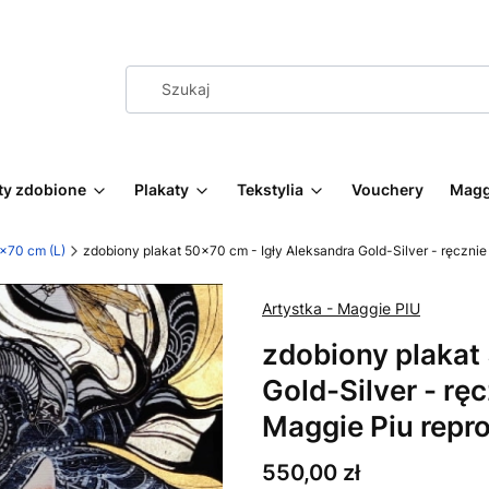
ty zdobione
Plakaty
Tekstylia
Vouchery
Magg
0x70 cm (L)
zdobiony plakat 50x70 cm - Igły Aleksandra Gold-Silver - ręczn
Artystka - Maggie PIU
zdobiony plakat
Gold-Silver - r
Maggie Piu repr
Cena
550,00 zł