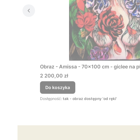
Obraz - Amissa - 70x100 cm - giclee na p
Cena
2 200,00 zł
Do koszyka
Dostępność:
tak - obraz dostępny 'od ręki'