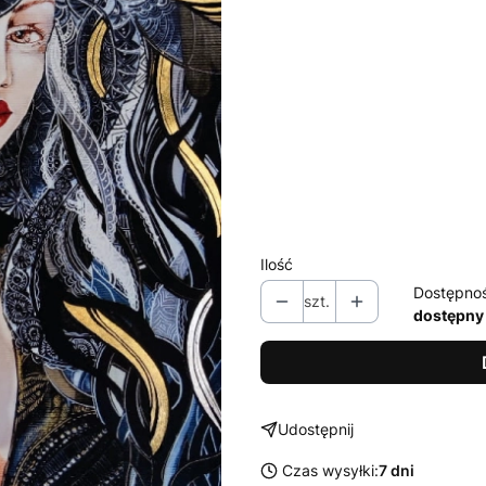
Wybierz wariant produktu:
Poszczególne warianty mogą ró
*
Oprawy - możliwe warianty
Wybierz
* opcja 'antyrefleks' w rami
Ilość
Dostępno
szt.
dostępny
Udostępnij
Czas wysyłki:
7 dni