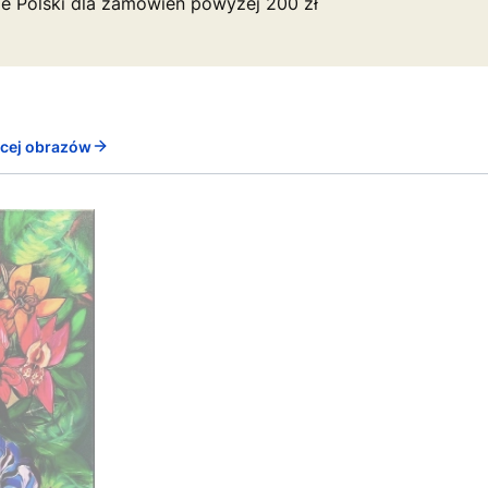
ie Polski dla zamówień powyżej 200 zł
ęcej obrazów