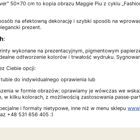
ilver" 50x70 cm to kopia obrazu Maggie Piu z cyklu „Fash
sposób na efektowną dekorację i szybki sposób na wprowad
legancki prezent.
ch
:
-printy wykonane na prezentacyjnym, pigmentowym papierz
idealne odtworzenie kolorów i trwałość wydruku. Sygnowa
z Ciebie opcji:
tubie do indywidualnego oprawienia lub
szenia w formie obrazów; oprawiamy je wówczas we wskaz
 w kilku kolorach, z możliwością zastosowania passe-parto
cjalne i formaty nietypowe, inne niż w menu sklepu
www.
az +48 531 656 405 :)