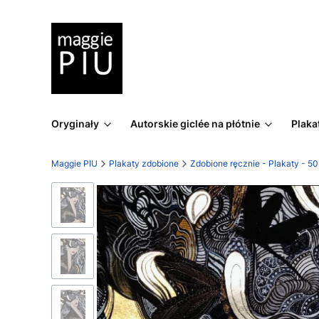
Oryginały
Autorskie giclée na płótnie
Plaka
Maggie PIU
Plakaty zdobione
Zdobione ręcznie - Plakaty - 5