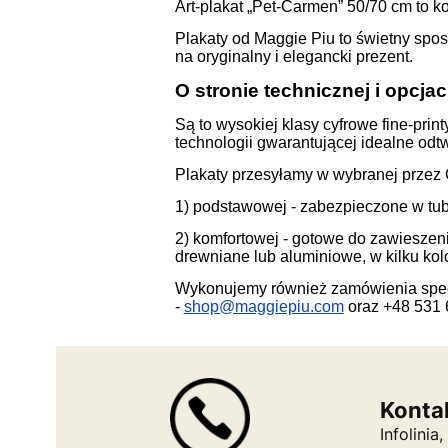
Art-plakat „Pet-Carmen” 50/70 cm to ko
Plakaty od Maggie Piu to świetny spo
na oryginalny i elegancki prezent.
O stronie technicznej i opcja
Są to wysokiej klasy cyfrowe fine-pr
technologii gwarantującej idealne od
Plakaty przesyłamy w wybranej przez C
1) podstawowej - zabezpieczone w tub
2) komfortowej - gotowe do zawiesze
drewniane lub aluminiowe, w kilku kolo
Wykonujemy również zamówienia specj
-
shop@maggiepiu.com
oraz +48 531 
Konta
Infolini