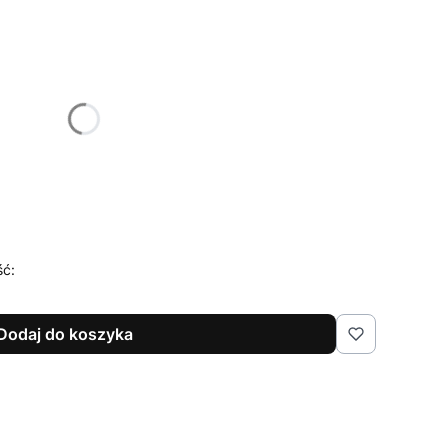
żnić się ceną
e
(+20,00 zł)
Opcjonalne
ść:
Dodaj do koszyka