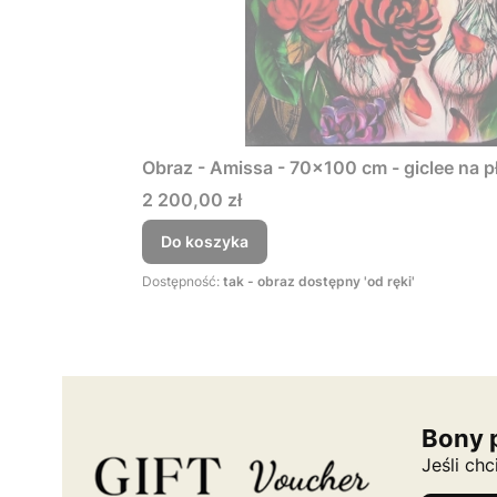
Obraz - Amissa - 70x100 cm - giclee na p
Cena
2 200,00 zł
Do koszyka
Dostępność:
tak - obraz dostępny 'od ręki'
Bony 
Jeśli ch