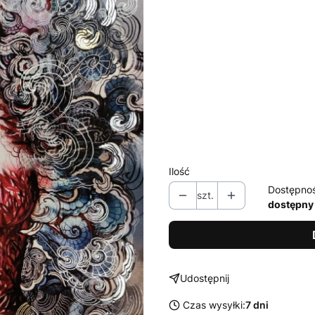
Wybierz wariant produktu:
Poszczególne warianty mogą ró
*
Oprawy - możliwe warianty
Wybierz
* opcja 'antyrefleks' w rami
Ilość
Dostępno
szt.
dostępny
Udostępnij
Czas wysyłki:
7 dni