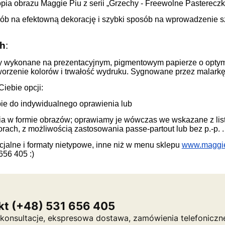
pia obrazu Maggie Piu z serii „
Grzechy - Freewolne Pastereczk
sób na efektowną dekorację i szybki sposób na wprowadzenie s
ch
:
inty wykonane na prezentacyjnym, pigmentowym papierze o opty
tworzenie kolorów i trwałość wydruku. Sygnowane przez malarkę
iebie opcji:
ie do indywidualnego oprawienia lub
nia w formie obrazów; oprawiamy je wówczas we wskazane z li
rach, z możliwością zastosowania passe-partout lub bez p.-p. .
alne i formaty nietypowe, inne niż w menu sklepu
www.maggi
656 405 :)
kt (+48) 531 656 405
a, konsultacje, ekspresowa dostawa, zamówienia telefoniczn