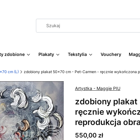
ty zdobione
Plakaty
Tekstylia
Vouchery
Magg
0x70 cm (L)
zdobiony plakat 50x70 cm - Pet-Carmen - ręcznie wykończona p
Artystka - Maggie PIU
zdobiony plakat
ręcznie wykończ
reprodukcja obr
Cena
550,00 zł