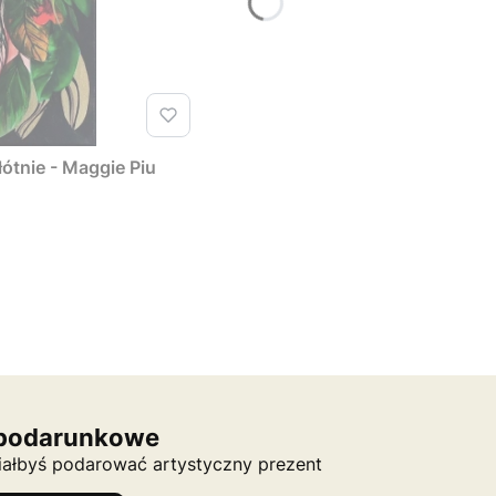
łótnie - Maggie Piu
podarunkowe
ciałbyś podarować artystyczny prezent