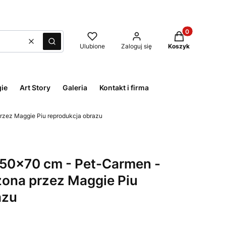
Produkty w kos
Wyczyść
Szukaj
Ulubione
Zaloguj się
Koszyk
ie
Art Story
Galeria
Kontakt i firma
rzez Maggie Piu reprodukcja obrazu
 50x70 cm - Pet-Carmen -
ona przez Maggie Piu
azu