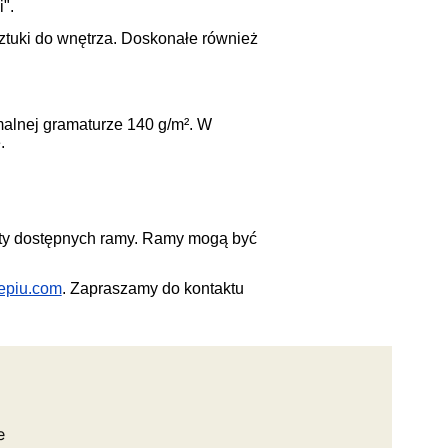
i
"
.
ztuki do wnętrza. Doskonałe również
malnej gramaturze 140 g/m². W
.
sty dostępnych ramy. Ramy mogą być
epiu.com
. Zapraszamy do kontaktu
e