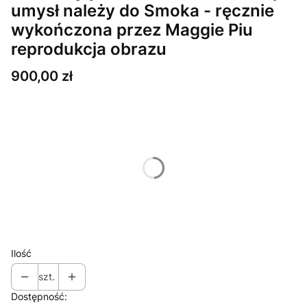
umysł należy do Smoka - ręcznie
wykończona przez Maggie Piu
reprodukcja obrazu
Cena
900,00 zł
Wybierz wariant produktu:
Poszczególne warianty mogą różnić się ceną
*
Oprawy - możliwe warianty
Wybierz
* opcja 'antyrefleks' w ramie
(+35,00 zł)
Opcjonalne
Ilość
szt.
Dostępność: