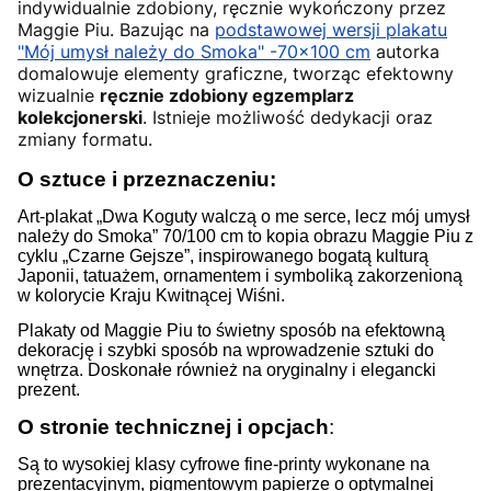
indywidualnie zdobiony, ręcznie wykończony przez
Maggie Piu. Bazując na
podstawowej wersji plakatu
"Mój umysł należy do Smoka" -70x100 cm
autorka
domalowuje elementy graficzne, tworząc efektowny
wizualnie
ręcznie zdobiony egzemplarz
kolekcjonerski
. Istnieje możliwość dedykacji oraz
zmiany formatu.
O sztuce i przeznaczeniu:
Art-plakat „Dwa Koguty walczą o me serce, lecz mój umysł
należy do Smoka” 70/100 cm to kopia obrazu Maggie Piu z
cyklu „Czarne Gejsze”, inspirowanego bogatą kulturą
Japonii, tatuażem, ornamentem i symboliką zakorzenioną
w kolorycie Kraju Kwitnącej Wiśni.
Plakaty od Maggie Piu to świetny sposób na efektowną
dekorację i szybki sposób na wprowadzenie sztuki do
wnętrza. Doskonałe również na oryginalny i elegancki
prezent.
O stronie technicznej i opcjach
:
Są to wysokiej klasy cyfrowe fine-printy wykonane na
prezentacyjnym, pigmentowym papierze o optymalnej