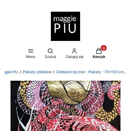
Produkty w koszy
Otwórz wyszukiwarkę
Menu
Szukaj
Zaloguj się
Koszyk
Maggie PIU
Plakaty zdobione
Zdobione ręcznie - Plakaty - 70x100 cm (XL)