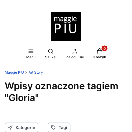
Produkty w koszy
Otwórz wyszukiwarkę
Menu
Szukaj
Zaloguj się
Koszyk
Maggie PIU
Art Story
Wpisy oznaczone tagiem
"Gloria"
Kategorie
Tagi