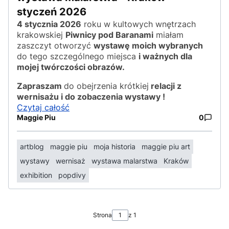
styczeń 2026
4 stycznia 2026
roku w kultowych wnętrzach
krakowskiej
Piwnicy pod Baranami
miałam
zaszczyt otworzyć
wystawę moich wybranych
do tego szczególnego miejsca
i ważnych dla
mojej twórczości obrazów.
Zapraszam
do obejrzenia krótkiej
relacji z
wernisażu i do zobaczenia wystawy !
Czytaj całość
Maggie Piu
0
artblog
maggie piu
moja historia
maggie piu art
wystawy
wernisaż
wystawa malarstwa
Kraków
exhibition
popdivy
Strona
z 1