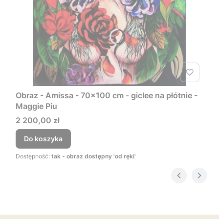
Obraz - Amissa - 70x100 cm - giclee na płótnie -
Maggie Piu
Cena
2 200,00 zł
Do koszyka
Dostępność:
tak - obraz dostępny 'od ręki'