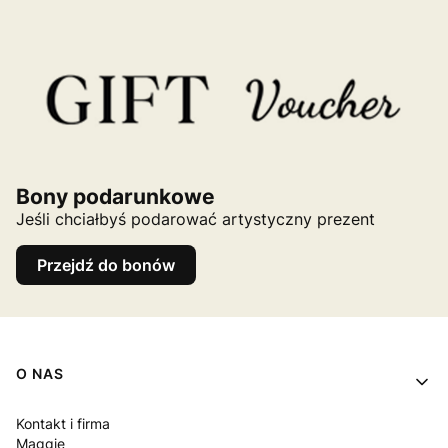
Bony podarunkowe
Jeśli chciałbyś podarować artystyczny prezent
Przejdź do bonów
Linki w stopce
O NAS
Kontakt i firma
Maggie