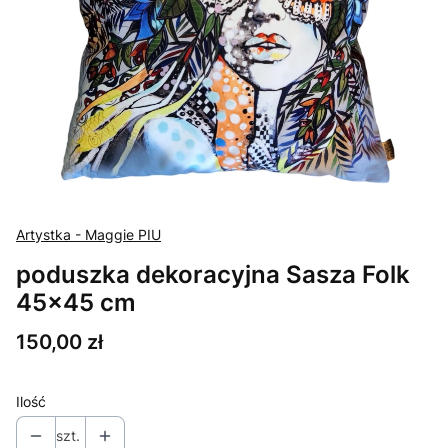
Artystka - Maggie PIU
poduszka dekoracyjna Sasza Folk
45x45 cm
Cena
150,00 zł
Ilość
szt.