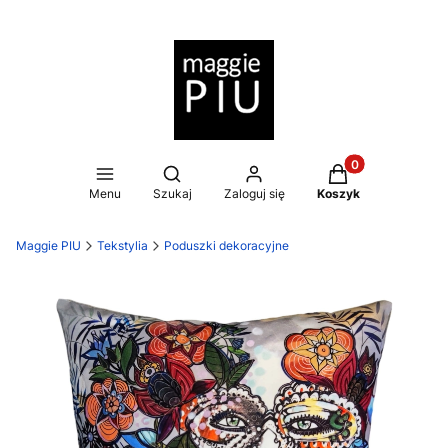
Produkty w koszy
Otwórz wyszukiwarkę
Menu
Szukaj
Zaloguj się
Koszyk
Maggie PIU
Tekstylia
Poduszki dekoracyjne