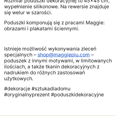
Rozmiar poduszki dekoracyjnej to 45x45 cm,
wypełnienie silikonowe. Na rewersie znajduje
się welur w szarości.
Poduszki komponują się z pracami Maggie:
obrazami i plakatami ściennymi.
Istnieje możliwość wykonywania zleceń
specjalnych –
shop@maggiepiu.com
–
poduszek z innymi motywami, w limitowanych
ilościach, a także tkanin dekoracyjnych z
nadrukiem do różnych zastosowań
użytkowych.
#dekoracje #sztukadladomu
#oryginalnyprezent #poduszkidekoracyjne